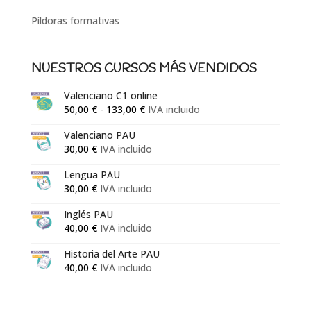
Píldoras formativas
NUESTROS CURSOS MÁS VENDIDOS
Valenciano C1 online
Rango
50,00
€
-
133,00
€
IVA incluido
de
Valenciano PAU
precios:
30,00
€
IVA incluido
desde
50,00 €
Lengua PAU
30,00
€
IVA incluido
hasta
133,00 €
Inglés PAU
40,00
€
IVA incluido
Historia del Arte PAU
40,00
€
IVA incluido