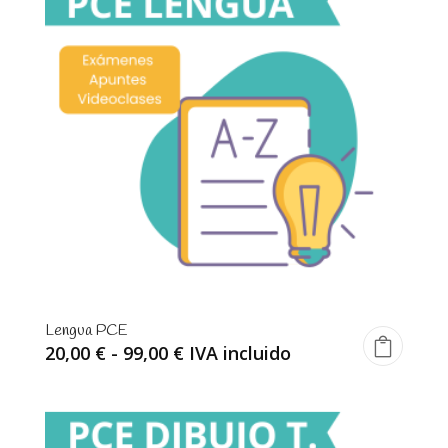
Lengua PCE
Rango
20,00
€
-
99,00
€
IVA incluido
de
precios:
desde