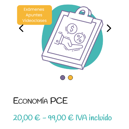
Economía PCE
Rango
20,00
€
-
99,00
€
IVA incluido
de