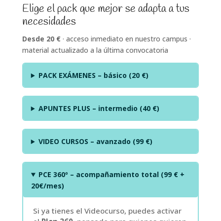
precios:
Elige el pack que mejor se adapta a tus
desde
necesidades
20,00 €
hasta
Desde 20 €
· acceso inmediato en nuestro campus ·
99,00 €
material actualizado a la última convocatoria
PACK EXÁMENES – básico (20 €)
APUNTES PLUS – intermedio (40 €)
VIDEO CURSOS – avanzado (99 €)
PCE 360º – acompañamiento total (99 € +
20€/mes)
Si ya tienes el Videocurso, puedes activar