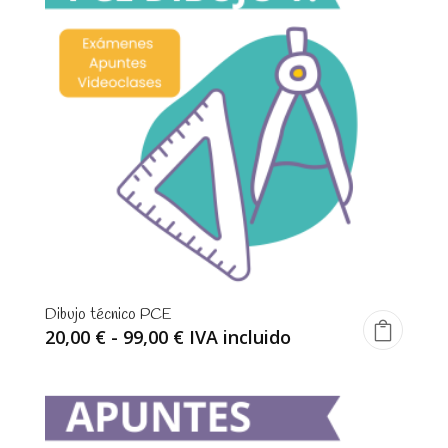
20,00 €
hasta
99,00 €
Dibujo técnico PCE
Rango
20,00
€
-
99,00
€
IVA incluido
de
precios:
desde
20,00 €