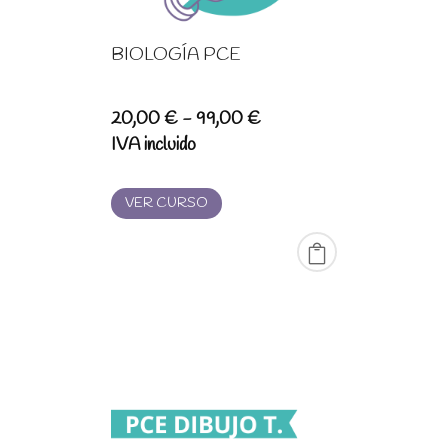
BIOLOGÍA PCE
Rango
20,00
€
-
99,00
€
de
IVA incluido
precios:
desde
VER CURSO
20,00 €
hasta
99,00 €