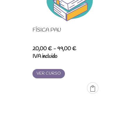
FÍSICA PAU
Rango
20,00
€
-
99,00
€
de
IVA incluido
precios:
desde
VER CURSO
20,00 €
hasta
99,00 €