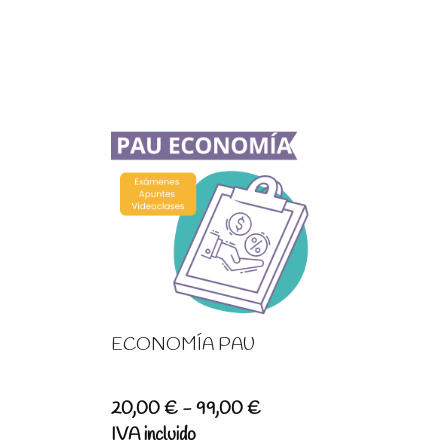
ECONOMÍA PAU
Rango
20,00
€
-
99,00
€
de
IVA incluido