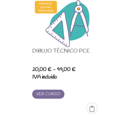
DIBUJO TÉCNICO PCE
Rango
20,00
€
-
99,00
€
de
IVA incluido
precios:
desde
VER CURSO
20,00 €
hasta
99,00 €