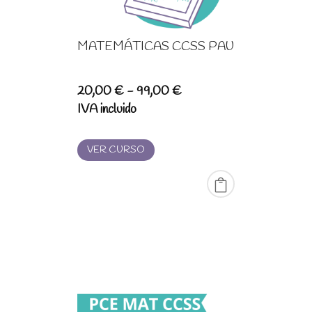
MATEMÁTICAS CCSS PAU
Rango
20,00
€
-
99,00
€
de
IVA incluido
precios:
desde
VER CURSO
20,00 €
hasta
99,00 €