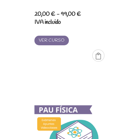
Rango
20,00
€
-
99,00
€
de
IVA incluido
precios:
desde
VER CURSO
20,00 €
hasta
99,00 €