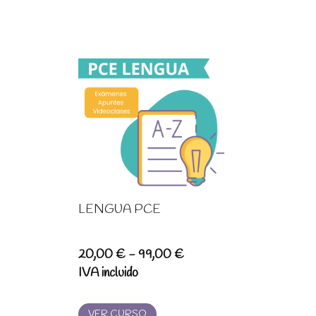
LENGUA PCE
Rango
20,00
€
-
99,00
€
de
IVA incluido
precios:
desde
VER CURSO