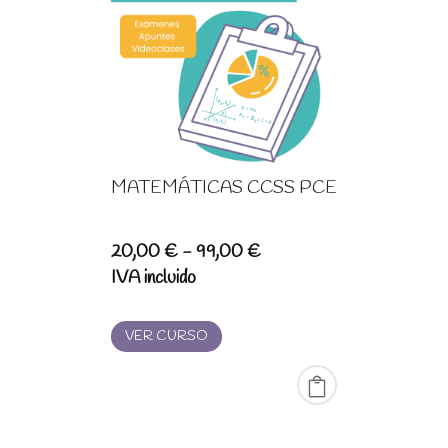
MATEMÁTICAS CCSS PCE
Rango
20,00
€
-
99,00
€
de
IVA incluido
precios:
desde
VER CURSO
20,00 €
hasta
99,00 €