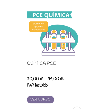
QUÍMICA PCE
Rango
20,00
€
-
99,00
€
de
IVA incluido
precios:
desde
VER CURSO
20,00 €