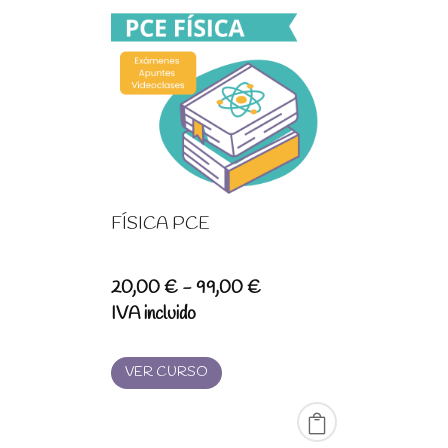
FÍSICA PCE
Rango
20,00
€
-
99,00
€
de
IVA incluido
precios:
desde
VER CURSO
20,00 €
hasta
99,00 €