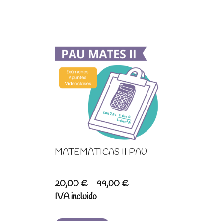
MATEMÁTICAS II PAU
Rango
20,00
€
-
99,00
€
de
IVA incluido
precios: