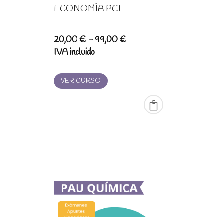
ECONOMÍA PCE
Rango
20,00
€
-
99,00
€
de
IVA incluido
precios:
desde
VER CURSO
20,00 €
hasta
99,00 €