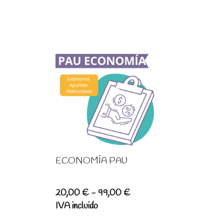
ECONOMÍA PAU
Rango
20,00
€
-
99,00
€
de
IVA incluido
precios: