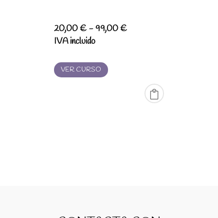
Rango
20,00
€
-
99,00
€
de
IVA incluido
precios:
desde
VER CURSO
20,00 €
hasta
99,00 €