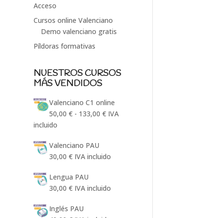
Acceso
Cursos online Valenciano
Demo valenciano gratis
Píldoras formativas
NUESTROS CURSOS
MÁS VENDIDOS
Valenciano C1 online
Rango
50,00
€
-
133,00
€
IVA
de
incluido
precios:
Valenciano PAU
desde
30,00
€
IVA incluido
50,00 €
hasta
Lengua PAU
133,00 €
30,00
€
IVA incluido
Inglés PAU