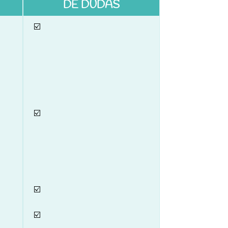
DE DUDAS
☑️
☑️
☑️
☑️