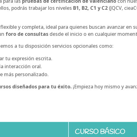
a para las
pruebas de certificación de valenciano
con nue
llos, podrás trabajar los niveles
B1, B2, C1 y C2
(JQCV, ciea
lexible y completa, ideal para quienes buscan avanzar en s
 un
foro de consultas
desde el inicio o en cualquier moment
nemos a tu disposición servicios opcionales como:
r tu expresión escrita.
la interacción oral.
e más personalizado.
ursos diseñados para tu éxito.
¡Empieza hoy mismo y avanza
CURSO BÁSICO