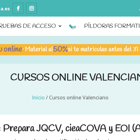
ta.es
RUEBAS DE ACCESO
PÍLDORAS FORMAT
ne
50%
· Material al
si te matriculas antes del 31 de julio
CURSOS ONLINE VALENCIA
Inicio
/
Cursos online Valenciano
: Prepara JQCV, cieaCOVA y EOI (A1