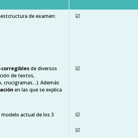
a estcructura de examen:
☑️
corregibles
de diversos
☑️
ación de textos,
so, crucigramas…). Además
ación
en las que se explica
 modelo actual de los 3
☑️
☑️