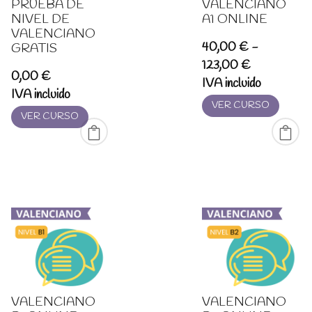
PRUEBA DE
VALENCIANO
NIVEL DE
A1 ONLINE
VALENCIANO
40,00
€
-
GRATIS
Rango
123,00
€
0,00
€
de
IVA incluido
IVA incluido
precios:
VER CURSO
VER CURSO
desde
40,00 €
hasta
123,00 €
VALENCIANO
VALENCIANO