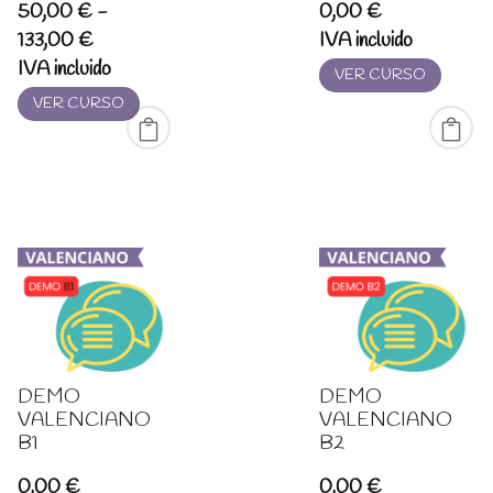
50,00
€
-
0,00
€
Rango
133,00
€
IVA incluido
de
IVA incluido
VER CURSO
precios:
VER CURSO
desde
50,00 €
hasta
133,00 €
DEMO
DEMO
VALENCIANO
VALENCIANO
B1
B2
0,00
€
0,00
€