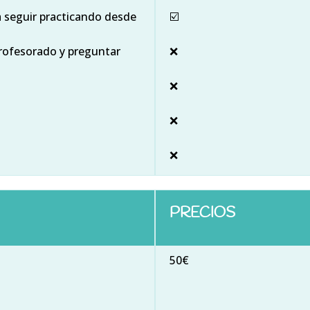
ra seguir practicando desde
☑️
rofesorado y preguntar
❌
❌
❌
❌
PRECIOS
50€