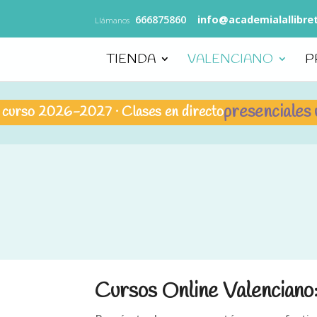
666875860
info@academialallibre
Llámanos
TIENDA
VALENCIANO
P
presenciales u onli
o 2026-2027 · Clases en directo
Cursos Online Valenciano