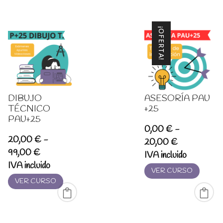
¡OFERTA!
DIBUJO
ASESORÍA PAU
TÉCNICO
+25
PAU+25
0,00
€
-
20,00
€
-
Rango
20,00
€
Rango
99,00
€
de
IVA incluido
de
IVA incluido
precios:
VER CURSO
precios:
desde
VER CURSO
desde
0,00 €
20,00 €
hasta
hasta
20,00 €