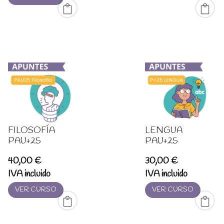
desde
20,00 €
hasta
99,00 €
FILOSOFÍA
LENGUA
PAU+25
PAU+25
40,00
€
30,00
€
IVA incluido
IVA incluido
VER CURSO
VER CURSO