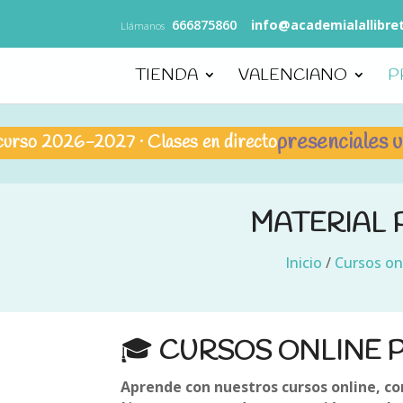
666875860
info@academialallibre
Llámanos
TIENDA
VALENCIANO
P
presenciales u onli
 2026-2027 · Clases en directo
MATERIAL 
Inicio
/
Cursos on
🎓
CURSOS ONLINE P
Aprende con nuestros cursos online, com