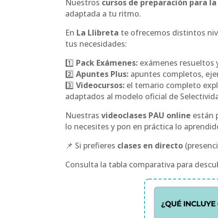
Nuestros
cursos de preparación para l
adaptada a tu ritmo.
En
La Llibreta
te ofrecemos distintos ni
tus necesidades:
1️⃣
Pack Exámenes:
exámenes resueltos y 
2️⃣
Apuntes Plus:
apuntes completos, ejerc
3️⃣
Videocursos:
el temario completo expli
adaptados al modelo oficial de Selectivid
Nuestras
videoclases PAU online
están p
lo necesites y pon en práctica lo aprendi
📌 Si prefieres
clases en directo
(presenci
Consulta la tabla comparativa para descub