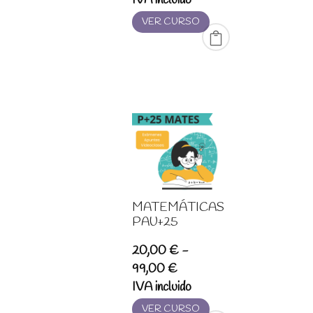
precios:
VER CURSO
desde
20,00 €
hasta
99,00 €
MATEMÁTICAS
PAU+25
20,00
€
-
Rango
99,00
€
de
IVA incluido
precios:
VER CURSO