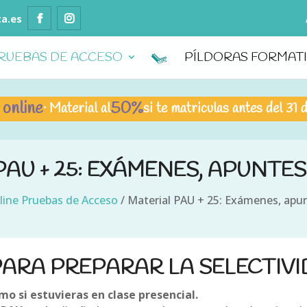
ta.es
RUEBAS DE ACCESO
PÍLDORAS FORMAT
ne
50%
· Material al
si te matriculas antes del 31 de julio 
PAU + 25: EXÁMENES, APUNTES
line Pruebas de Acceso
/
Material PAU + 25: Exámenes, apun
ARA PREPARAR LA SELECTIVI
o si estuvieras en clase presencial.