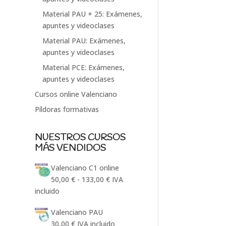
Material PAU + 25: Exámenes,
apuntes y videoclases
Material PAU: Exámenes,
apuntes y videoclases
Material PCE: Exámenes,
apuntes y videoclases
Cursos online Valenciano
Píldoras formativas
NUESTROS CURSOS
MÁS VENDIDOS
Valenciano C1 online
Rango
50,00
€
-
133,00
€
IVA
de
incluido
precios:
Valenciano PAU
desde
30,00
€
IVA incluido
50,00 €