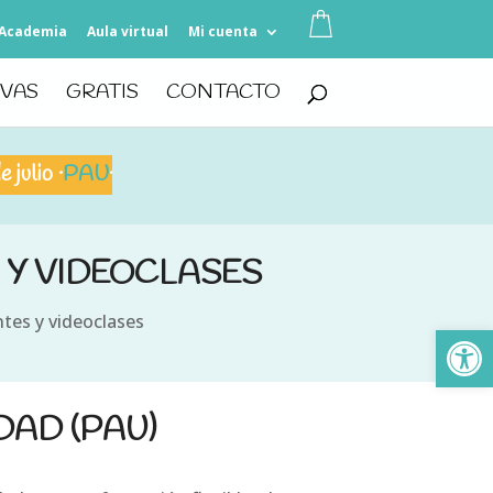
Academia
Aula virtual
Mi cuenta
IVAS
GRATIS
CONTACTO
·
PAU
·
PAU+25
·
PCE
·
PAGS
 Y VIDEOCLASES
tes y videoclases
Ab
DAD (PAU)