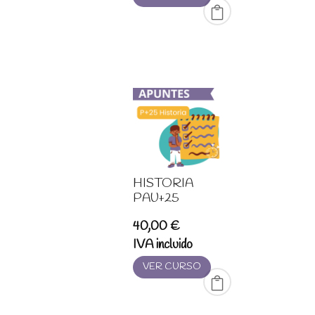
desde
20,00 €
hasta
99,00 €
HISTORIA
PAU+25
40,00
€
IVA incluido
VER CURSO