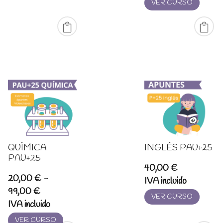
VER CURSO
QUÍMICA
INGLÉS PAU+25
PAU+25
40,00
€
20,00
€
-
IVA incluido
Rango
99,00
€
VER CURSO
de
IVA incluido
precios:
VER CURSO