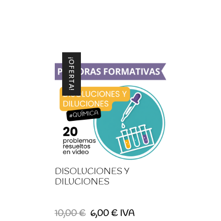
¡OFERTA!
DISOLUCIONES Y
DILUCIONES
El
El
10,00
€
6,00
€
IVA