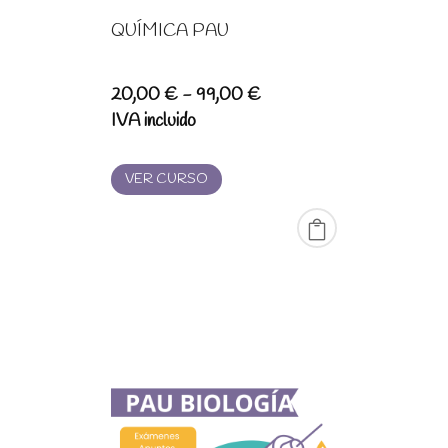
QUÍMICA PAU
Rango
20,00
€
-
99,00
€
de
IVA incluido
precios:
desde
VER CURSO
20,00 €
hasta
99,00 €