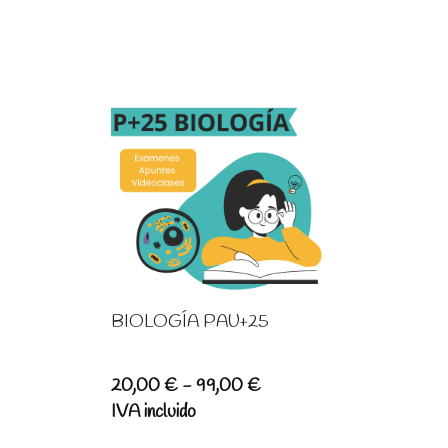
BIOLOGÍA PAU+25
Rango
20,00
€
-
99,00
€
de
IVA incluido
precios: