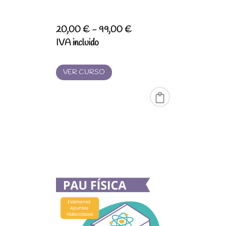
Rango
20,00
€
-
99,00
€
de
IVA incluido
precios:
desde
VER CURSO
20,00 €
hasta
99,00 €