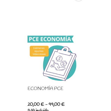
99,00 €
ECONOMÍA PCE
Rango
20,00
€
-
99,00
€
de