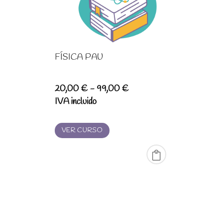
FÍSICA PAU
Rango
20,00
€
-
99,00
€
de
IVA incluido
precios:
desde
VER CURSO
20,00 €
hasta
99,00 €