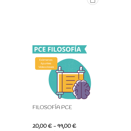
FILOSOFÍA PCE
Rango
20,00
€
-
99,00
€