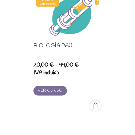
BIOLOGÍA PAU
Rango
20,00
€
-
99,00
€
de
IVA incluido
precios:
desde
VER CURSO
20,00 €
hasta
99,00 €