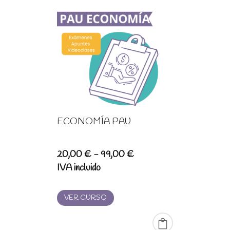
ECONOMÍA PAU
Rango
20,00
€
-
99,00
€
de
IVA incluido
precios:
desde
VER CURSO
20,00 €
hasta