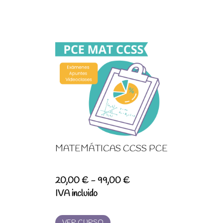
MATEMÁTICAS CCSS PCE
Rango
20,00
€
-
99,00
€
de
IVA incluido
precios:
desde
VER CURSO