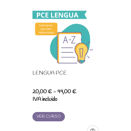
LENGUA PCE
Rango
20,00
€
-
99,00
€
de
IVA incluido
precios:
desde
VER CURSO
20,00 €
hasta