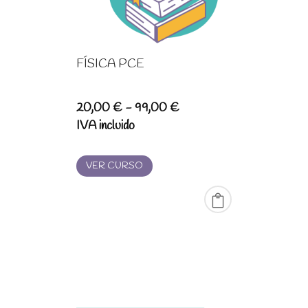
FÍSICA PCE
Rango
20,00
€
-
99,00
€
de
IVA incluido
precios:
desde
VER CURSO
20,00 €
hasta
99,00 €