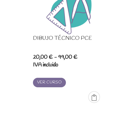
DIBUJO TÉCNICO PCE
Rango
20,00
€
-
99,00
€
de
IVA incluido
precios:
desde
VER CURSO
20,00 €
hasta
99,00 €