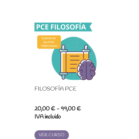
FILOSOFÍA PCE
Rango
20,00
€
-
99,00
€
de
IVA incluido
precios:
desde
VER CURSO