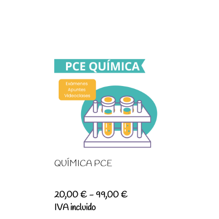
QUÍMICA PCE
Rango
20,00
€
-
99,00
€
de
IVA incluido