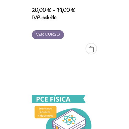
Rango
20,00
€
-
99,00
€
de
IVA incluido
precios:
desde
VER CURSO
20,00 €
hasta
99,00 €