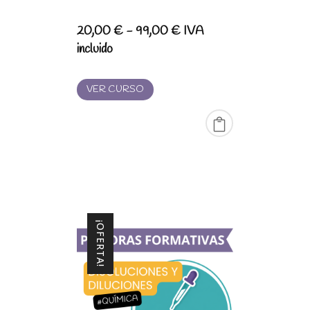
Rango
20,00
€
-
99,00
€
IVA
de
incluido
precios:
desde
VER CURSO
20,00 €
hasta
99,00 €
¡OFERTA!