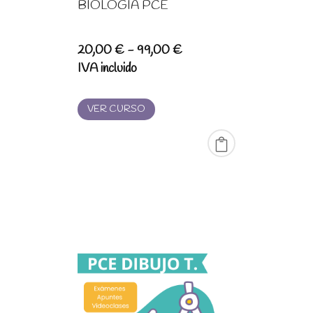
BIOLOGÍA PCE
Rango
20,00
€
-
99,00
€
de
IVA incluido
precios:
desde
VER CURSO
20,00 €
hasta
99,00 €