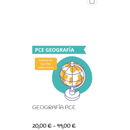
99,00 €
GEOGRAFÍA PCE
Rango
20,00
€
-
99,00
€