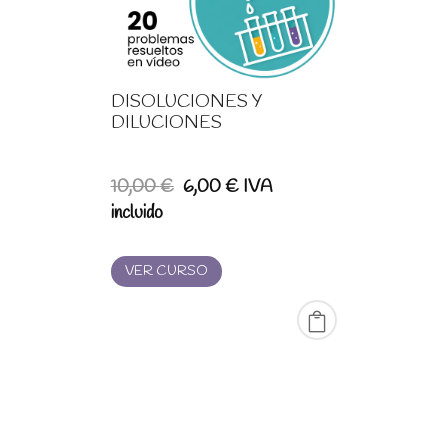
DISOLUCIONES Y
DILUCIONES
El
El
10,00
€
6,00
€
IVA
precio
precio
incluido
original
actual
era:
es:
VER CURSO
10,00 €.
6,00 €.