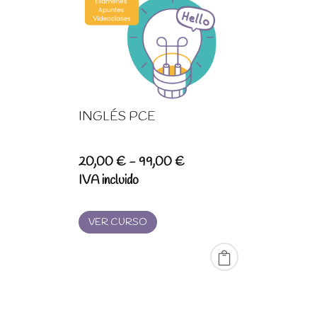
INGLÉS PCE
Rango
20,00
€
-
99,00
€
de
IVA incluido
precios:
desde
VER CURSO
20,00 €
hasta
99,00 €