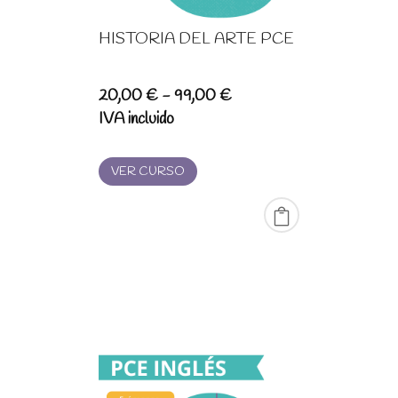
HISTORIA DEL ARTE PCE
Rango
20,00
€
-
99,00
€
de
IVA incluido
precios:
desde
VER CURSO
20,00 €
hasta
99,00 €