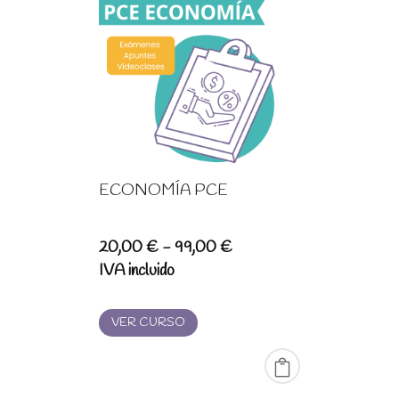
ECONOMÍA PCE
Rango
20,00
€
-
99,00
€
de
IVA incluido
precios:
desde
VER CURSO
20,00 €
hasta
99,00 €