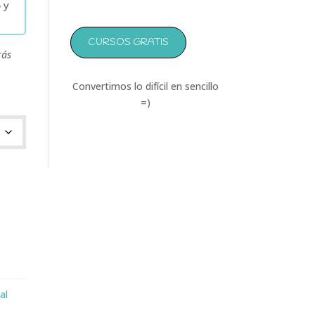
 y
CURSOS GRATIS
ás
Convertimos lo difícil en sencillo
=)
al