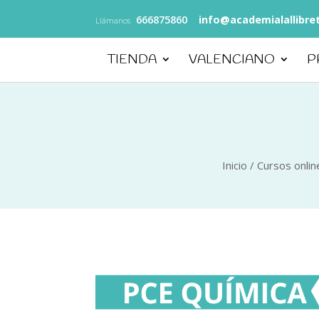
666875860
info@academialallibre
Llámanos
TIENDA
VALENCIANO
P
Inicio
/
Cursos onli