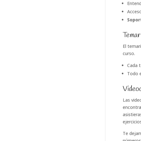
Entend
Acces
Sopor
Temar
El temar
curso.
Cada t
Todo e
Video
Las vide
encontra
asistiera
ejercici
Te dejam
números 