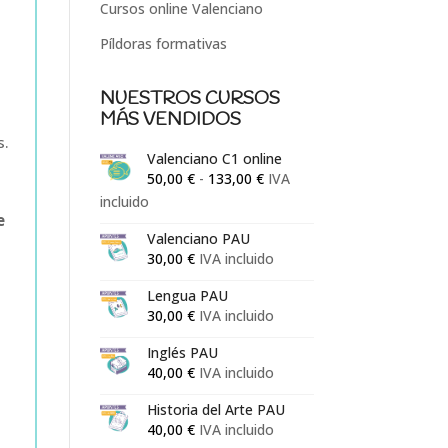
Cursos online Valenciano
Píldoras formativas
NUESTROS CURSOS
MÁS VENDIDOS
s.
Valenciano C1 online
Rango
50,00
€
-
133,00
€
IVA
de
incluido
e
precios:
Valenciano PAU
desde
30,00
€
IVA incluido
50,00 €
hasta
Lengua PAU
30,00
€
IVA incluido
133,00 €
Inglés PAU
40,00
€
IVA incluido
Historia del Arte PAU
40,00
€
IVA incluido