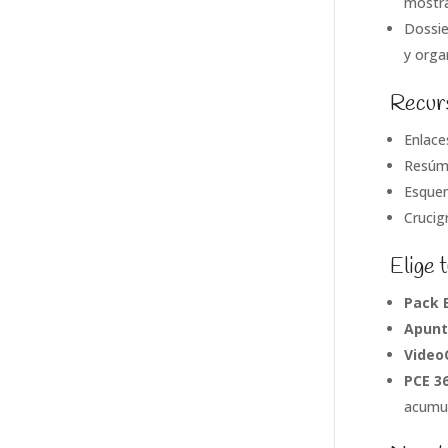
mostra
Dossie
y orga
Recurs
Enlace
Resúme
Esquem
Crucig
Elige 
Pack 
Apunt
Video
PCE 3
acumul