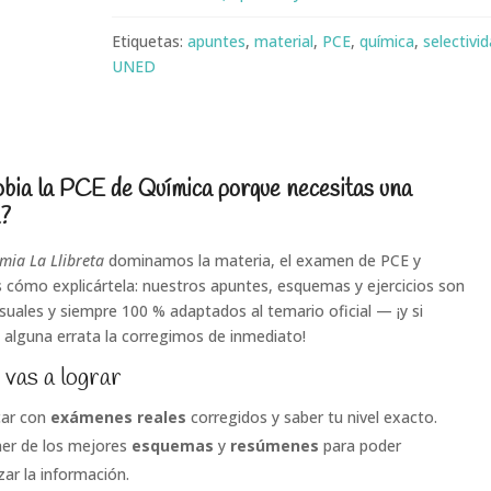
Etiquetas:
apuntes
,
material
,
PCE
,
química
,
selectivi
UNED
obia la PCE de Química porque necesitas una
a?
mia La Llibreta
dominamos la materia, el examen de PCE y
cómo explicártela: nuestros apuntes, esquemas y ejercicios son
isuales y siempre 100 % adaptados al temario oficial — ¡y si
 alguna errata la corregimos de inmediato!
 vas a lograr
car con
exámenes reales
corregidos y saber tu nivel exacto.
er de los mejores
esquemas
y
resúmenes
para poder
zar la información.