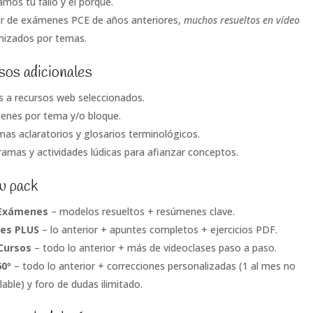
mos tu fallo y el porqué.
r de exámenes PCE de años anteriores,
muchos resueltos en vídeo
nizados por temas.
os adicionales
s a recursos web seleccionados.
nes por tema y/o bloque.
as aclaratorios y glosarios terminológicos.
ramas y actividades lúdicas para afianzar conceptos.
tu pack
Exámenes
– modelos resueltos + resúmenes clave.
es PLUS
– lo anterior + apuntes completos + ejercicios PDF.
Cursos
– todo lo anterior + más de videoclases paso a paso.
60º
– todo lo anterior + correcciones personalizadas (1 al mes no
able) y foro de dudas ilimitado.