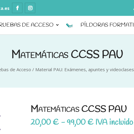
ta.es
RUEBAS DE ACCESO
PÍLDORAS FORMAT
Matemáticas CCSS PAU
uebas de Acceso
/
Material PAU: Exámenes, apuntes y videoclases
Matemáticas CCSS PAU
Rango
20,00
€
-
99,00
€
IVA incluido
de