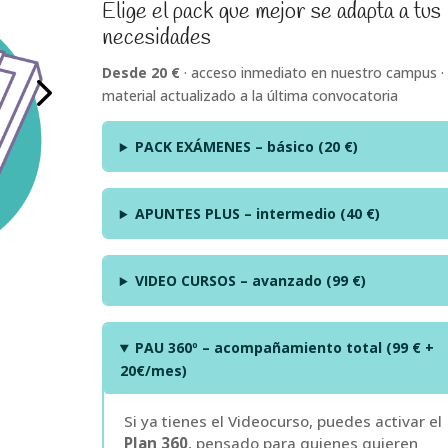
precios:
Elige el pack que mejor se adapta a tus
desde
necesidades
20,00 €
hasta
Desde 20 €
· acceso inmediato en nuestro campus ·
99,00 €
material actualizado a la última convocatoria
PACK EXÁMENES – básico (20 €)
APUNTES PLUS – intermedio (40 €)
VIDEO CURSOS – avanzado (99 €)
PAU 360º – acompañamiento total (99 € +
20€/mes)
Si ya tienes el Videocurso, puedes activar el
Plan 360
, pensado para quienes quieren