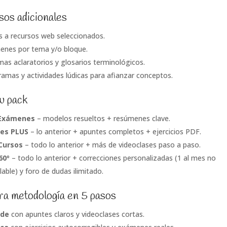
os adicionales
s a recursos web seleccionados.
nes por tema y/o bloque.
as aclaratorios y glosarios terminológicos.
ramas y actividades lúdicas para afianzar conceptos.
tu pack
Exámenes
– modelos resueltos + resúmenes clave.
es PLUS
– lo anterior + apuntes completos + ejercicios PDF.
Cursos
– todo lo anterior + más de videoclases paso a paso.
60º
– todo lo anterior + correcciones personalizadas (1 al mes no
able) y foro de dudas ilimitado.
a metodología en 5 pasos
nde
con apuntes claros y videoclases cortas.