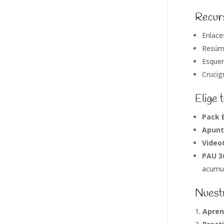
Recurs
Enlace
Resúme
Esquem
Crucig
Elige 
Pack 
Apunt
Video
PAU 3
acumul
Nuestr
Apre