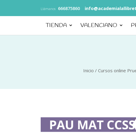
666875860
info@academialallibre
Llámanos
TIENDA
VALENCIANO
P
Inicio
/
Cursos online Pr