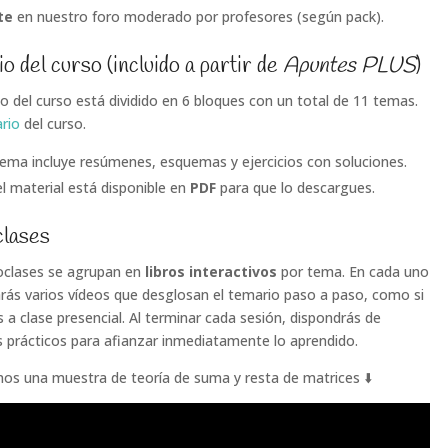
te
en nuestro foro moderado por profesores (según pack).
io del curso
(incluido a partir de
Apuntes PLUS
)
io del curso está dividido en 6 bloques con un total de 11 temas.
rio
del curso.
ema incluye resúmenes, esquemas y ejercicios con soluciones.
l material está disponible en
PDF
para que lo descargues.
clases
oclases se agrupan en
libros interactivos
por tema. En cada uno
rás varios vídeos que desglosan el temario paso a paso, como si
s a clase presencial. Al terminar cada sesión, dispondrás de
os prácticos para afianzar inmediatamente lo aprendido.
os una muestra de teoría de suma y resta de matrices ⬇️