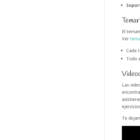
Sopor
Temar
El temar
Ver
tema
Cada t
Todo e
Video
Las vide
encontra
asistiera
ejercici
Te dejam