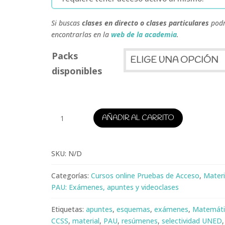
Si buscas
clases en directo o clases particulares
podr
encontrarlas en la
web de la academia
.
Packs
disponibles
Matemáticas
AÑADIR AL CARRITO
CCSS
PAU
cantidad
SKU:
N/D
Categorías:
Cursos online Pruebas de Acceso
,
Materi
PAU: Exámenes, apuntes y videoclases
Etiquetas:
apuntes
,
esquemas
,
exámenes
,
Matemáti
CCSS
,
material
,
PAU
,
resúmenes
,
selectividad UNED
,