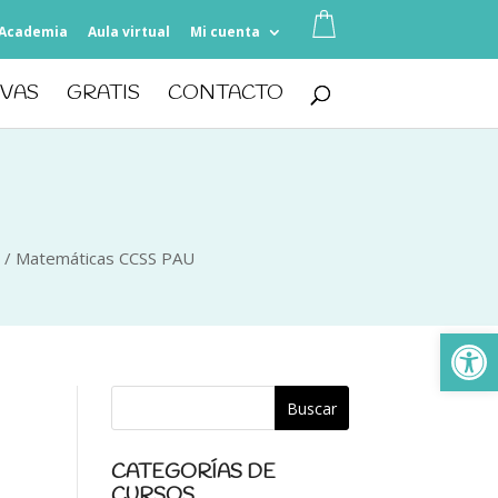
Academia
Aula virtual
Mi cuenta
IVAS
GRATIS
CONTACTO
/
Matemáticas CCSS PAU
Ab
CATEGORÍAS DE
CURSOS