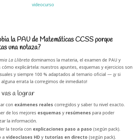
videocurso
obia la PAU de Matemáticas CCSS porque
tas una notaza?
mia La Llibreta
dominamos la materia, el examen de PAU y
cómo explicártela: nuestros apuntes, esquemas y ejercicios son
isuales y siempre 100 % adaptados al temario oficial — ¡y si
 alguna errata la corregimos de inmediato!
 vas a lograr
car con
exámenes reales
corregidos y saber tu nivel exacto.
er de los mejores
esquemas
y
resúmenes
para poder
zar la información.
er la teoría con
explicaciones paso a paso
(según pack).
o a
videoclases HD
y
tutorías en directo
(según pack).