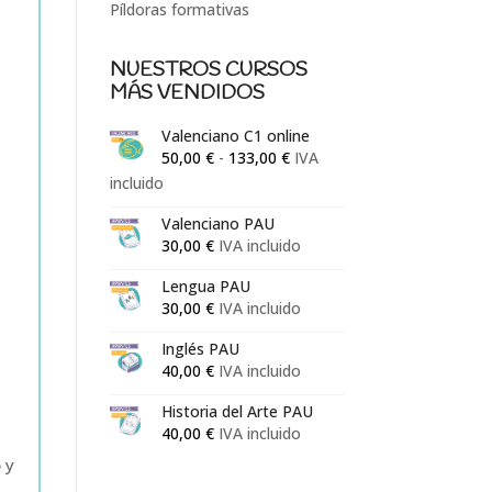
Píldoras formativas
NUESTROS CURSOS
MÁS VENDIDOS
Valenciano C1 online
Rango
50,00
€
-
133,00
€
IVA
de
incluido
precios:
Valenciano PAU
desde
30,00
€
IVA incluido
50,00 €
hasta
Lengua PAU
30,00
€
IVA incluido
133,00 €
Inglés PAU
40,00
€
IVA incluido
Historia del Arte PAU
40,00
€
IVA incluido
 y