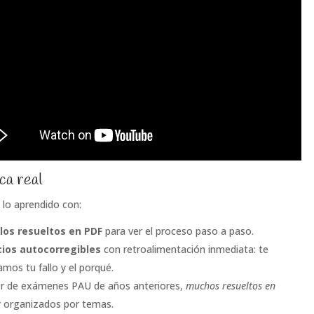
ca real
 lo aprendido con:
los resueltos en PDF
para ver el proceso paso a paso.
cios autocorregibles
con retroalimentación inmediata: te
mos tu fallo y el porqué.
r de exámenes PAU de años anteriores,
muchos resueltos en
 organizados por temas.