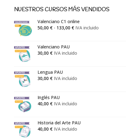
NUESTROS CURSOS MÁS VENDIDOS
Valenciano C1 online
Rango
50,00
€
-
133,00
€
IVA incluido
de
precios:
Valenciano PAU
desde
30,00
€
IVA incluido
50,00 €
hasta
133,00 €
Lengua PAU
30,00
€
IVA incluido
Inglés PAU
40,00
€
IVA incluido
Historia del Arte PAU
40,00
€
IVA incluido