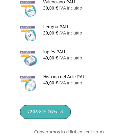
Valenciano PAU
desde
30,00
€
IVA incluido
50,00 €
hasta
133,00 €
Lengua PAU
30,00
€
IVA incluido
Inglés PAU
40,00
€
IVA incluido
Historia del Arte PAU
40,00
€
IVA incluido
CURSOS GRATIS
Convertimos lo difícil en sencillo =)