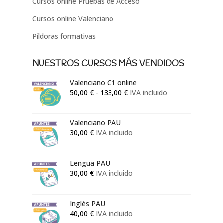
Cursos online Pruebas de Acceso
Cursos online Valenciano
Píldoras formativas
NUESTROS CURSOS MÁS VENDIDOS
Valenciano C1 online
Rango
50,00
€
-
133,00
€
IVA incluido
de
precios:
Valenciano PAU
desde
30,00
€
IVA incluido
50,00 €
hasta
133,00 €
Lengua PAU
30,00
€
IVA incluido
Inglés PAU
40,00
€
IVA incluido