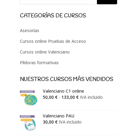
CATEGORÍAS DE CURSOS
Asesorías
Cursos online Pruebas de Acceso
Cursos online Valenciano
Píldoras formativas
NUESTROS CURSOS MÁS VENDIDOS
Valenciano C1 online
Rango
50,00
€
-
133,00
€
IVA incluido
de
precios:
Valenciano PAU
desde
30,00
€
IVA incluido
50,00 €
hasta