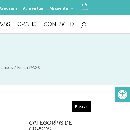
Academia
Aula virtual
Mi cuenta
IVAS
GRATIS
CONTACTO
oclases
/
Física PAGS
Ab
CATEGORÍAS DE
CURSOS