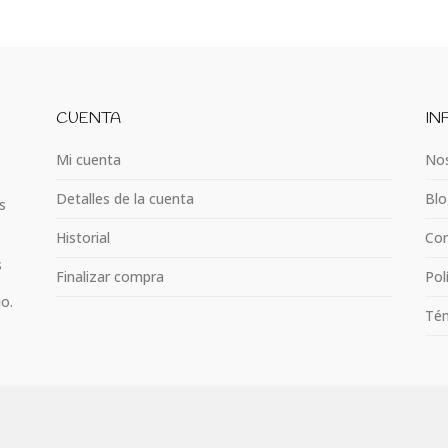
CUENTA
IN
Mi cuenta
Nos
Detalles de la cuenta
Blo
s
Historial
Con
s
Finalizar compra
Pol
jo.
Tém