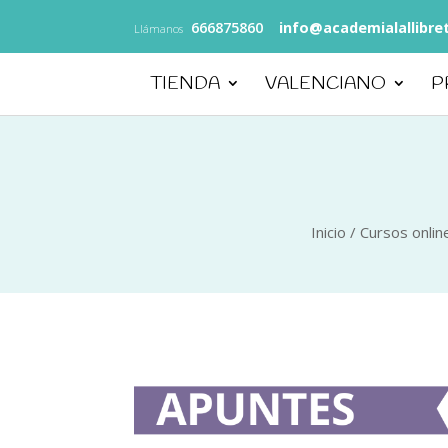
666875860
info@academialallibre
Llámanos
TIENDA
VALENCIANO
P
Inicio
/
Cursos onli