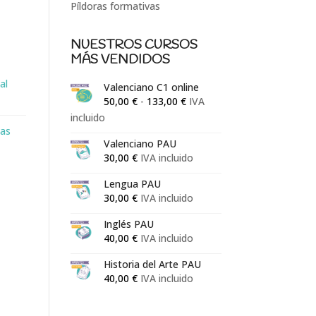
Píldoras formativas
NUESTROS CURSOS
MÁS VENDIDOS
al
Valenciano C1 online
Rango
50,00
€
-
133,00
€
IVA
de
incluido
as
precios:
Valenciano PAU
desde
30,00
€
IVA incluido
50,00 €
hasta
Lengua PAU
30,00
€
IVA incluido
133,00 €
Inglés PAU
40,00
€
IVA incluido
Historia del Arte PAU
40,00
€
IVA incluido