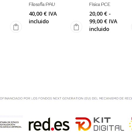
Filosofía PAU
Física PCE
40,00
€
IVA
20,00
€
-
Rango
incluido
99,00
€
IVA
de
incluido
precios:
desde
20,00 €
hasta
99,00 €