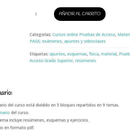
Física
AÑADIR AL CARRITO
PAGS
cantidad
Categorías:
Cursos online Pruebas de Acceso
,
Materi
PAGS: exámenes, apuntes y videoclases
Etiquetas:
apuntes
,
esquemas
,
física
,
material
,
Prueb
Acceso Grado Superior
,
resúmenes
ario:
ario del curso está dividido en 5 bloques repartidos en 9 temas.
mario
del curso.
ema incluye resúmenes, esquemas y ejercicios.
o en formato pdf.