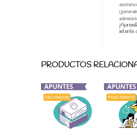
asistenc
(general
administ
¡Aprende
interés 
PRODUCTOS RELACION