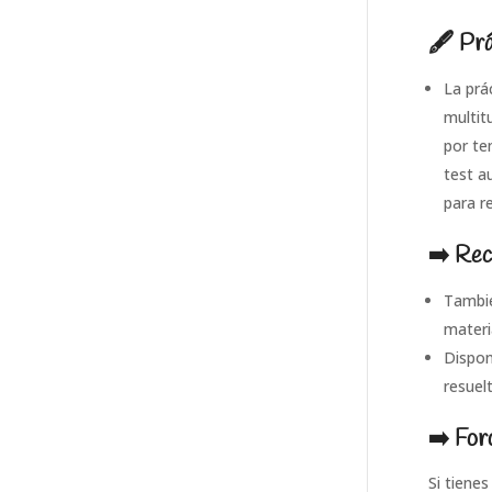
🖋 Prá
La prá
multit
por te
test a
para r
➡️ Rec
Tambié
materi
Dispon
resuel
➡️ For
Si tiene