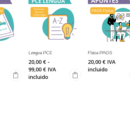
Lengua PCE
Física PAGS
20,00
€
-
20,00
€
IVA
Rango
99,00
€
IVA
incluido
de
incluido
precios:
desde
20,00 €
hasta
99,00 €