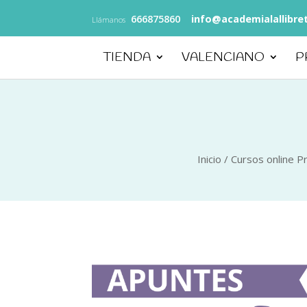
666875860
info@academialallibre
Llámanos
TIENDA
VALENCIANO
P
Inicio
/
Cursos online P