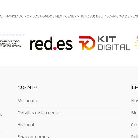
CUENTA
IN
Mi cuenta
Nos
Detalles de la cuenta
Blo
s
Historial
Con
s
Finalizar compra
Pol