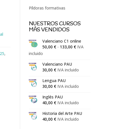
Píldoras formativas
NUESTROS CURSOS
MÁS VENDIDOS
al
Valenciano C1 online
Rango
50,00
€
-
133,00
€
IVA
de
incluido
25
,
precios:
Valenciano PAU
desde
30,00
€
IVA incluido
50,00 €
hasta
Lengua PAU
30,00
€
IVA incluido
133,00 €
Inglés PAU
40,00
€
IVA incluido
Historia del Arte PAU
40,00
€
IVA incluido