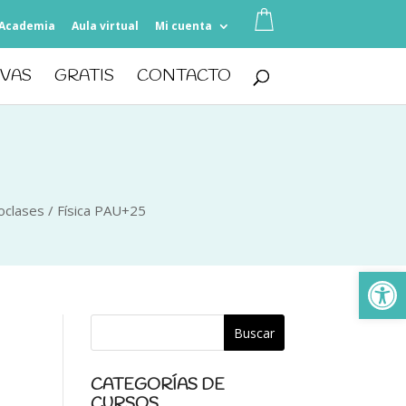
Academia
Aula virtual
Mi cuenta
IVAS
GRATIS
CONTACTO
oclases
/
Física PAU+25
Ab
CATEGORÍAS DE
CURSOS