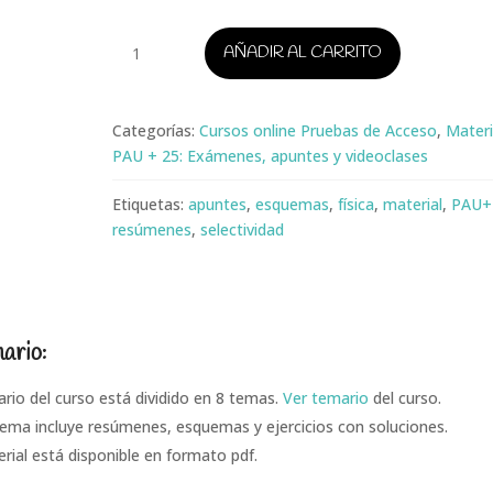
Física
AÑADIR AL CARRITO
PAU+25
cantidad
Categorías:
Cursos online Pruebas de Acceso
,
Materi
PAU + 25: Exámenes, apuntes y videoclases
Etiquetas:
apuntes
,
esquemas
,
física
,
material
,
PAU+
resúmenes
,
selectividad
ario:
ario del curso está dividido en 8 temas.
Ver temario
del curso.
ema incluye resúmenes, esquemas y ejercicios con soluciones.
erial está disponible en formato pdf.