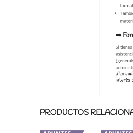
format
Tambié
materi
➡️ For
Si tiene
asistenc
(general
administ
¡Aprende
interés 
PRODUCTOS RELACION