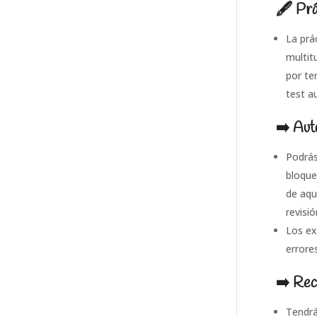
🖋 Prá
La prá
multit
por te
test a
➡️ Aut
Podrás
bloque
de aqu
revisió
Los ex
errore
➡️ Rec
Tendrá