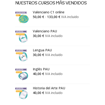
NUESTROS CURSOS MÁS VENDIDOS
Valenciano C1 online
Rango
50,00
€
-
133,00
€
IVA incluido
de
precios:
Valenciano PAU
desde
30,00
€
IVA incluido
50,00 €
hasta
133,00 €
Lengua PAU
30,00
€
IVA incluido
Inglés PAU
40,00
€
IVA incluido
Historia del Arte PAU
40,00
€
IVA incluido