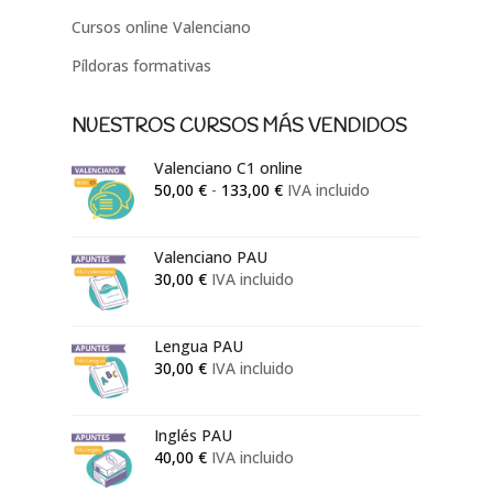
Cursos online Valenciano
Píldoras formativas
NUESTROS CURSOS MÁS VENDIDOS
Valenciano C1 online
Rango
50,00
€
-
133,00
€
IVA incluido
de
precios:
Valenciano PAU
desde
30,00
€
IVA incluido
50,00 €
hasta
133,00 €
Lengua PAU
30,00
€
IVA incluido
Inglés PAU
40,00
€
IVA incluido