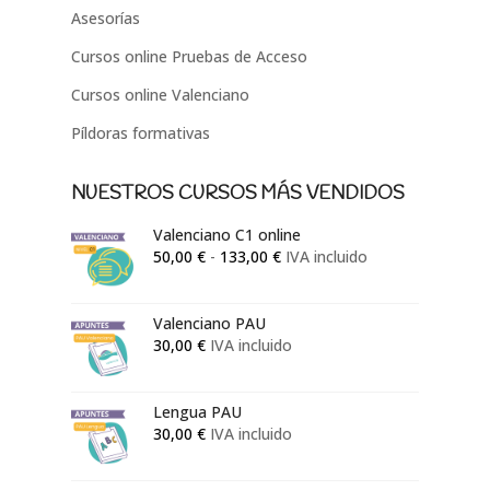
Asesorías
Cursos online Pruebas de Acceso
Cursos online Valenciano
Píldoras formativas
NUESTROS CURSOS MÁS VENDIDOS
Valenciano C1 online
Rango
50,00
€
-
133,00
€
IVA incluido
de
precios:
Valenciano PAU
desde
30,00
€
IVA incluido
50,00 €
hasta
133,00 €
Lengua PAU
30,00
€
IVA incluido