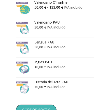
Valenciano C1 online
Rango
50,00
€
-
133,00
€
IVA incluido
de
precios:
Valenciano PAU
desde
30,00
€
IVA incluido
50,00 €
hasta
133,00 €
Lengua PAU
30,00
€
IVA incluido
Inglés PAU
40,00
€
IVA incluido
Historia del Arte PAU
40,00
€
IVA incluido