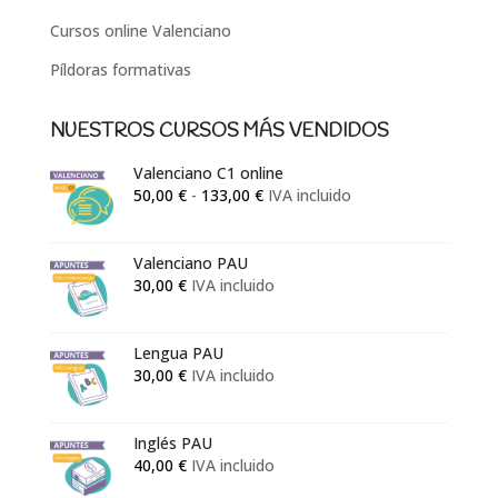
Cursos online Valenciano
Píldoras formativas
NUESTROS CURSOS MÁS VENDIDOS
Valenciano C1 online
Rango
50,00
€
-
133,00
€
IVA incluido
de
precios:
Valenciano PAU
desde
30,00
€
IVA incluido
50,00 €
hasta
133,00 €
Lengua PAU
30,00
€
IVA incluido
Inglés PAU
40,00
€
IVA incluido