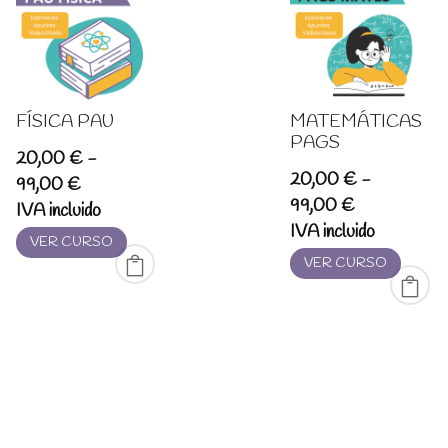
FÍSICA PAU
MATEMÁTICAS
PAGS
20,00
€
-
20,00
€
-
Rango
99,00
€
Rango
99,00
€
de
IVA incluido
de
IVA incluido
precios:
VER CURSO
precios:
desde
VER CURSO
desde
20,00 €
20,00 €
hasta
hasta
99,00 €
99,00 €