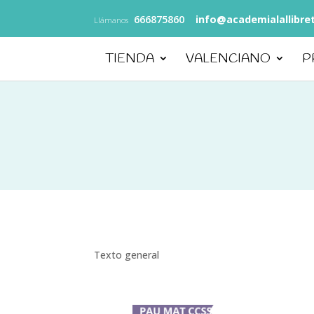
666875860
info@academialallibre
Llámanos
TIENDA
VALENCIANO
P
Texto general