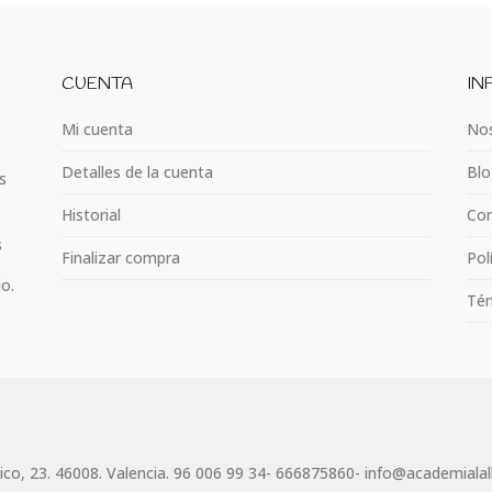
CUENTA
IN
Mi cuenta
Nos
Detalles de la cuenta
Blo
s
Historial
Con
s
Finalizar compra
Pol
jo.
Tém
lico, 23. 46008. Valencia. 96 006 99 34- 666875860- info@academiala