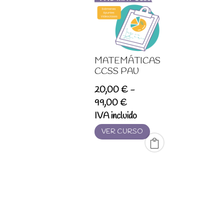
MATEMÁTICAS
CCSS PAU
20,00
€
-
Rango
99,00
€
de
IVA incluido
precios:
VER CURSO
desde
20,00 €
hasta
99,00 €