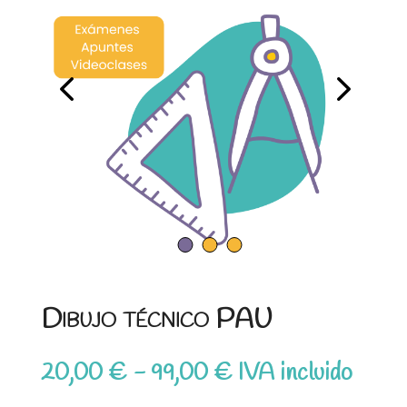
Dibujo técnico PAU
Rango
20,00
€
-
99,00
€
IVA incluido
de