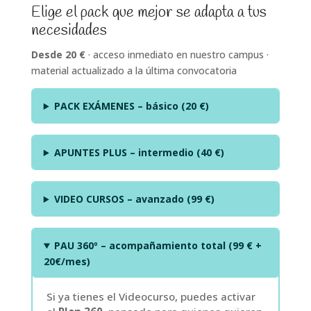
precios:
Elige el pack que mejor se adapta a tus
desde
necesidades
20,00 €
hasta
Desde 20 €
· acceso inmediato en nuestro campus ·
99,00 €
material actualizado a la última convocatoria
PACK EXÁMENES – básico (20 €)
APUNTES PLUS – intermedio (40 €)
VIDEO CURSOS – avanzado (99 €)
PAU 360º – acompañamiento total (99 € +
20€/mes)
Si ya tienes el Videocurso, puedes activar