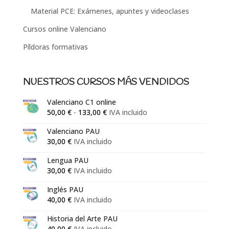
Material PCE: Exámenes, apuntes y videoclases
Cursos online Valenciano
Píldoras formativas
NUESTROS CURSOS MÁS VENDIDOS
Valenciano C1 online
Rango
50,00
€
-
133,00
€
IVA incluido
de
Valenciano PAU
precios:
30,00
€
IVA incluido
desde
50,00 €
Lengua PAU
30,00
€
IVA incluido
hasta
133,00 €
Inglés PAU
40,00
€
IVA incluido
Historia del Arte PAU
40,00
€
IVA incluido