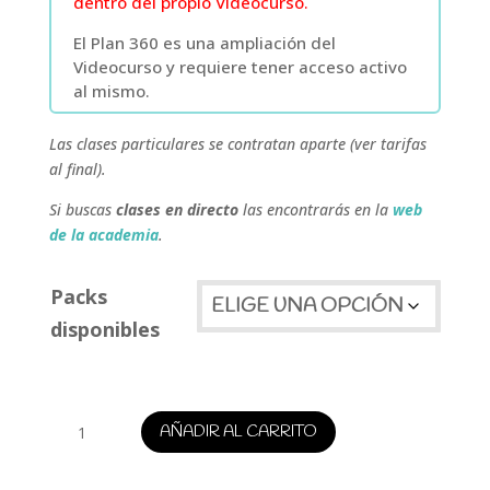
dentro del propio Videocurso.
El Plan 360 es una ampliación del
Videocurso y requiere tener acceso activo
al mismo.
Las clases particulares se contratan aparte (ver tarifas
al final).
Si buscas
clases en directo
las encontrarás en la
web
de la academia
.
Packs
disponibles
Dibujo
AÑADIR AL CARRITO
técnico
PAU
cantidad