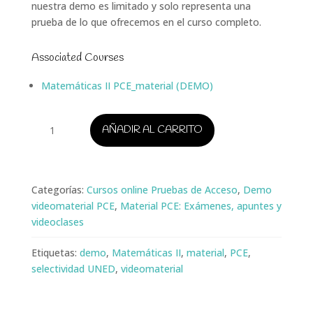
nuestra demo es limitado y solo representa una
prueba de lo que ofrecemos en el curso completo.
Associated Courses
Matemáticas II PCE_material (DEMO)
Demo
AÑADIR AL CARRITO
Matemáticas
II
PCE
cantidad
Categorías:
Cursos online Pruebas de Acceso
,
Demo
videomaterial PCE
,
Material PCE: Exámenes, apuntes y
videoclases
Etiquetas:
demo
,
Matemáticas II
,
material
,
PCE
,
selectividad UNED
,
videomaterial