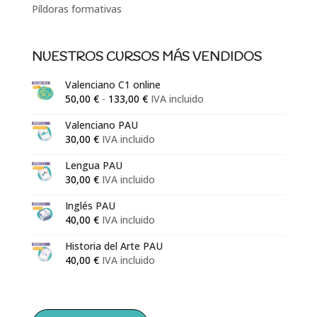
Píldoras formativas
NUESTROS CURSOS MÁS VENDIDOS
Valenciano C1 online
Rango
50,00
€
-
133,00
€
IVA incluido
de
Valenciano PAU
precios:
30,00
€
IVA incluido
desde
50,00 €
Lengua PAU
30,00
€
IVA incluido
hasta
133,00 €
Inglés PAU
40,00
€
IVA incluido
Historia del Arte PAU
40,00
€
IVA incluido