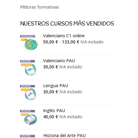
Píldoras formativas
NUESTROS CURSOS MÁS VENDIDOS
Valenciano C1 online
Rango
50,00
€
-
133,00
€
IVA incluido
de
precios:
Valenciano PAU
desde
30,00
€
IVA incluido
50,00 €
hasta
133,00 €
Lengua PAU
30,00
€
IVA incluido
Inglés PAU
40,00
€
IVA incluido
Historia del Arte PAU