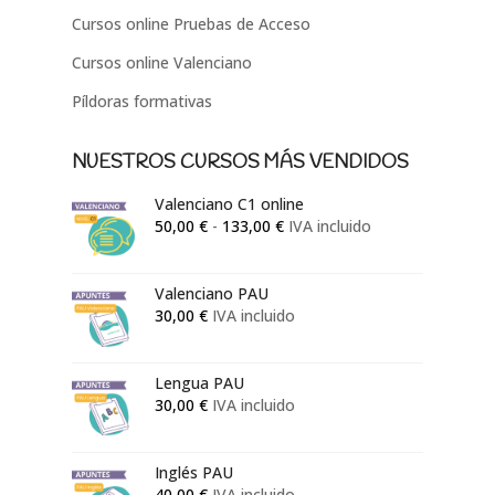
Cursos online Pruebas de Acceso
Cursos online Valenciano
Píldoras formativas
NUESTROS CURSOS MÁS VENDIDOS
Valenciano C1 online
Rango
50,00
€
-
133,00
€
IVA incluido
de
precios:
Valenciano PAU
desde
30,00
€
IVA incluido
50,00 €
hasta
133,00 €
Lengua PAU
30,00
€
IVA incluido
Inglés PAU
40,00
€
IVA incluido