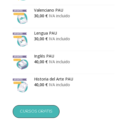
precios:
Valenciano PAU
desde
30,00
€
IVA incluido
50,00 €
hasta
133,00 €
Lengua PAU
30,00
€
IVA incluido
Inglés PAU
40,00
€
IVA incluido
Historia del Arte PAU
40,00
€
IVA incluido
CURSOS GRATIS