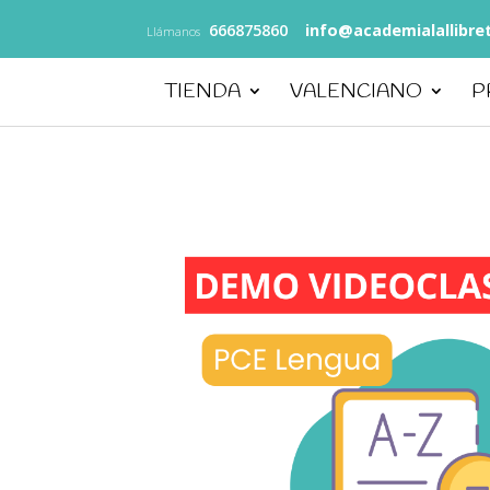
666875860
info@academialallibre
Llámanos
TIENDA
VALENCIANO
P