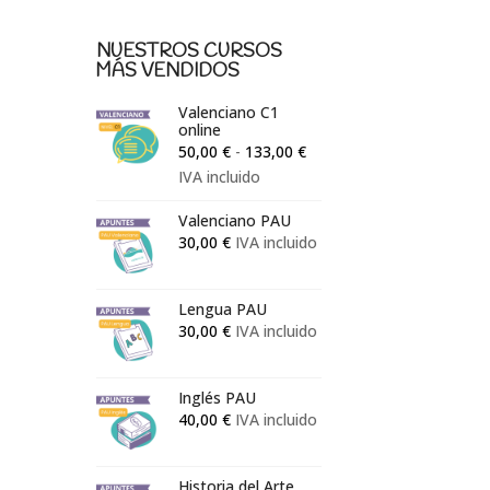
NUESTROS CURSOS
MÁS VENDIDOS
Valenciano C1
online
Rango
50,00
€
-
133,00
€
de
IVA incluido
precios:
Valenciano PAU
desde
30,00
€
IVA incluido
50,00 €
hasta
133,00 €
Lengua PAU
30,00
€
IVA incluido
Inglés PAU
40,00
€
IVA incluido
Historia del Arte