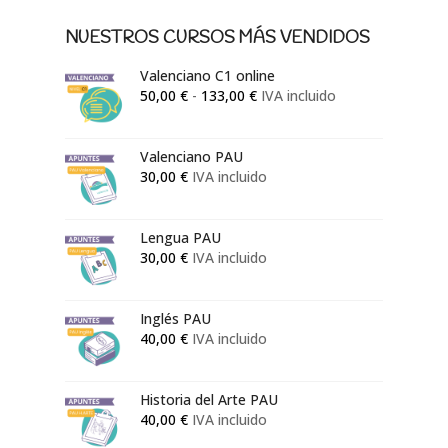
NUESTROS CURSOS MÁS VENDIDOS
Valenciano C1 online
Rango
50,00
€
-
133,00
€
IVA incluido
de
precios:
Valenciano PAU
desde
30,00
€
IVA incluido
50,00 €
hasta
133,00 €
Lengua PAU
30,00
€
IVA incluido
Inglés PAU
40,00
€
IVA incluido
Historia del Arte PAU
40,00
€
IVA incluido