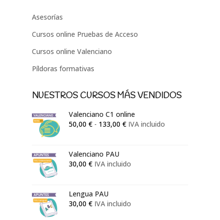
Asesorías
Cursos online Pruebas de Acceso
Cursos online Valenciano
Píldoras formativas
NUESTROS CURSOS MÁS VENDIDOS
Valenciano C1 online
Rango
50,00
€
-
133,00
€
IVA incluido
de
precios:
Valenciano PAU
desde
30,00
€
IVA incluido
50,00 €
hasta
133,00 €
Lengua PAU
30,00
€
IVA incluido