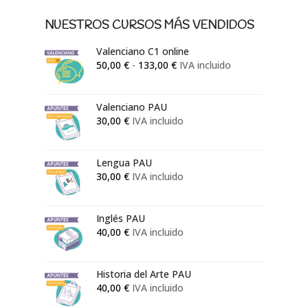
NUESTROS CURSOS MÁS VENDIDOS
Valenciano C1 online
Rango
50,00
€
-
133,00
€
IVA incluido
de
precios:
Valenciano PAU
desde
30,00
€
IVA incluido
50,00 €
hasta
133,00 €
Lengua PAU
30,00
€
IVA incluido
Inglés PAU
40,00
€
IVA incluido
Historia del Arte PAU
40,00
€
IVA incluido