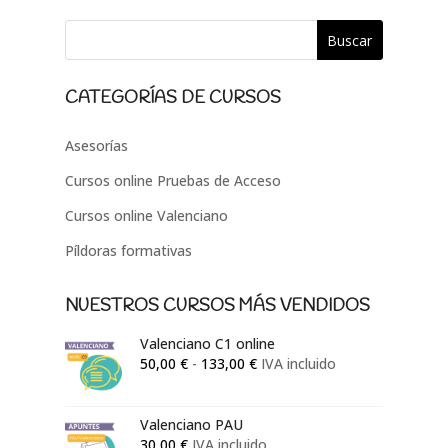
CATEGORÍAS DE CURSOS
Asesorías
Cursos online Pruebas de Acceso
Cursos online Valenciano
Píldoras formativas
NUESTROS CURSOS MÁS VENDIDOS
Valenciano C1 online
Rango
50,00
€
-
133,00
€
IVA incluido
de
precios:
Valenciano PAU
desde
30,00
€
IVA incluido