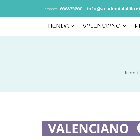
666875860
info@academialallibre
Llámanos
TIENDA
VALENCIANO
P
Inicio
/