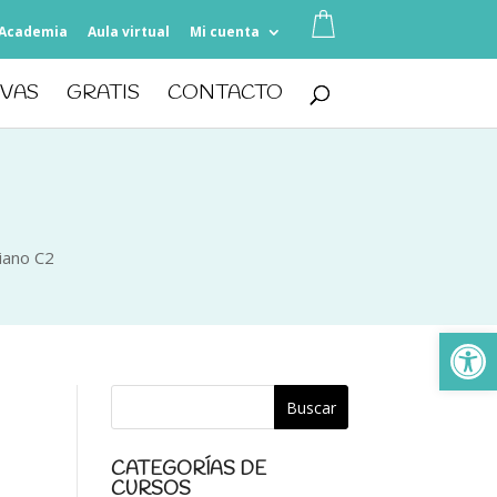
Academia
Aula virtual
Mi cuenta
IVAS
GRATIS
CONTACTO
iano C2
Ab
CATEGORÍAS DE
CURSOS