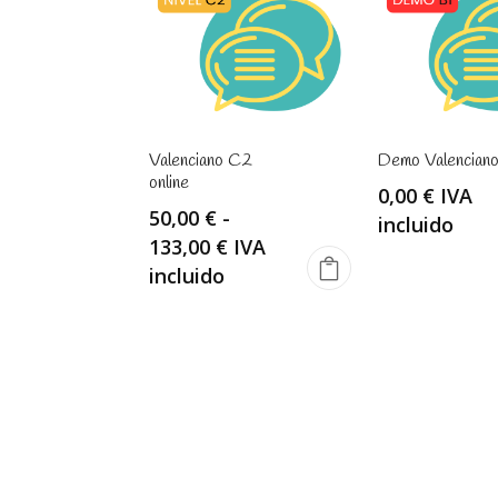
Valenciano C2
Demo Valenciano
online
0,00
€
IVA
50,00
€
-
incluido
Rango
133,00
€
IVA
de
incluido
precios:
desde
50,00 €
hasta
133,00 €