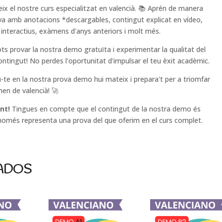
ix el nostre curs especialitzat en valencià. 📚 Aprén de manera
iva amb anotacions *descargables, contingut explicat en vídeo,
s interactius, exàmens d'anys anteriors i molt més.
ots provar la nostra demo gratuïta i experimentar la qualitat del
ontingut! No perdes l'oportunitat d'impulsar el teu èxit acadèmic.
u-te en la nostra prova demo hui mateix i prepara't per a triomfar
men de valencià! 🚀
nt!
Tingues en compte que el contingut de la nostra demo és
i només representa una prova del que oferim en el curs complet.
ADOS