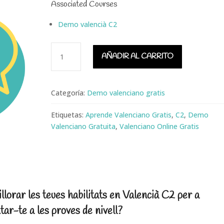
Associated Courses
Demo valencià C2
Demo
AÑADIR AL CARRITO
Valenciano
C2
cantidad
Categoría:
Demo valenciano gratis
Etiquetas:
Aprende Valenciano Gratis
,
C2
,
Demo
Valenciano Gratuita
,
Valenciano Online Gratis
illorar les teues habilitats en Valencià C2 per a
tar-te a les proves de nivell?