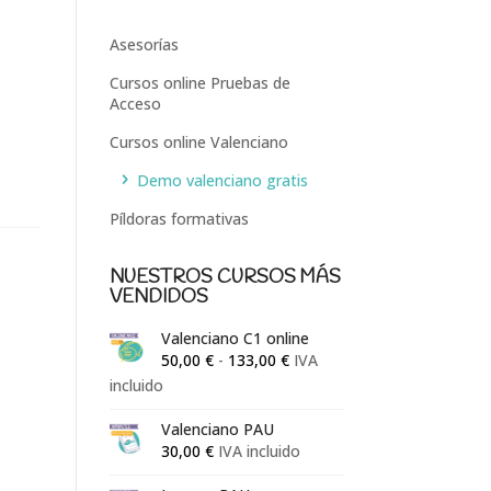
Asesorías
Cursos online Pruebas de
Acceso
Cursos online Valenciano
Demo valenciano gratis
Píldoras formativas
NUESTROS CURSOS MÁS
VENDIDOS
Valenciano C1 online
Rango
50,00
€
-
133,00
€
IVA
de
incluido
precios:
Valenciano PAU
desde
30,00
€
IVA incluido
50,00 €
hasta