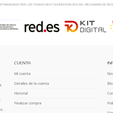
CUENTA
IN
Mi cuenta
Nos
Detalles de la cuenta
Blo
s
Historial
Con
s
Finalizar compra
Pol
jo.
Tém