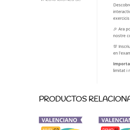
Descobre
interact
exercici
🎉 Ara p
nostre c
💯 Inscri
en l'exa
Importa
limitat 
PRODUCTOS RELACION