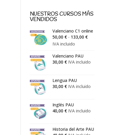
NUESTROS CURSOS MÁS
VENDIDOS
Valenciano C1 online
Rango
50,00
€
-
133,00
€
de
IVA incluido
precios:
Valenciano PAU
desde
30,00
€
IVA incluido
50,00 €
hasta
133,00 €
Lengua PAU
30,00
€
IVA incluido
Inglés PAU
40,00
€
IVA incluido
Historia del Arte PAU