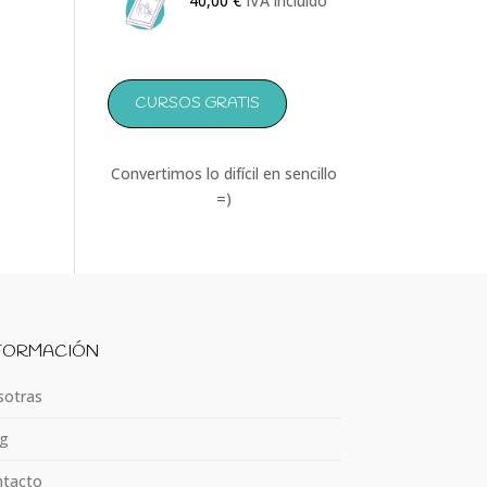
40,00
€
IVA incluido
CURSOS GRATIS
Convertimos lo difícil en sencillo
=)
FORMACIÓN
otras
g
tacto