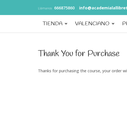
666875860
info@academialallibre
Llámanos
TIENDA
VALENCIANO
P
Thank You for Purchase
Thanks for purchasing the course, your order wil