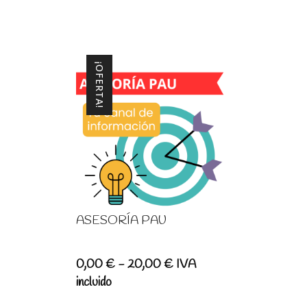
¡OFERTA!
ASESORÍA PAU
Rango
0,00
€
-
20,00
€
IVA
de
incluido
precios: