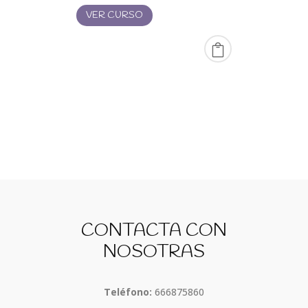
desde
VER CURSO
0,00 €
hasta
20,00 €
CONTACTA CON
NOSOTRAS
Teléfono:
666875860