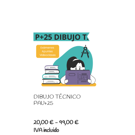
DIBUJO TÉCNICO
PAU+25
Rango
20,00
€
-
99,00
€
de
IVA incluido