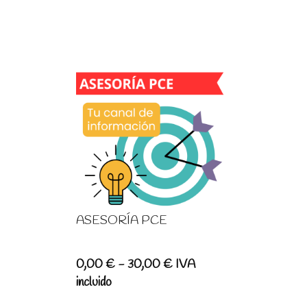
ASESORÍA PCE
Rango
0,00
€
-
30,00
€
IVA
de
incluido
precios: