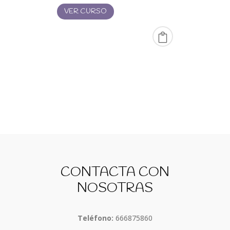
desde
VER CURSO
0,00 €
hasta
30,00 €
CONTACTA CON
NOSOTRAS
Teléfono:
666875860