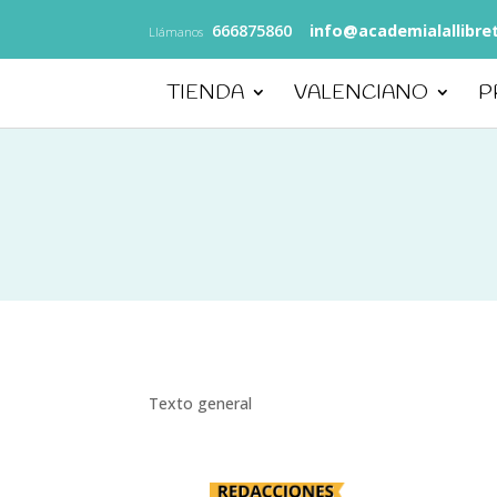
666875860
info@academialallibre
Llámanos
TIENDA
VALENCIANO
P
Texto general