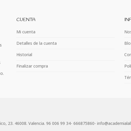
CUENTA
IN
Mi cuenta
Nos
Detalles de la cuenta
Blo
s
Historial
Con
s
Finalizar compra
Pol
jo.
Tém
lico, 23. 46008. Valencia. 96 006 99 34- 666875860- info@academiala