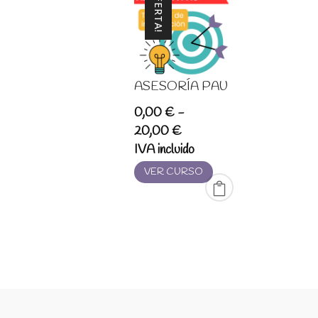
¡OFERTA!
ASESORÍA PAU
0,00
€
-
Rango
20,00
€
de
IVA incluido
precios:
VER CURSO
desde
0,00 €
hasta
20,00 €