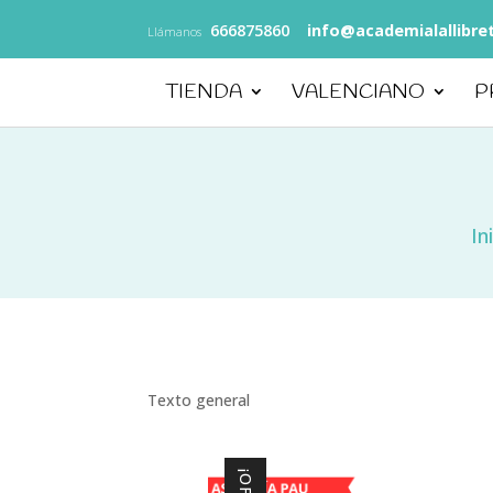
666875860
info@academialallibre
Llámanos
TIENDA
VALENCIANO
P
In
Texto general