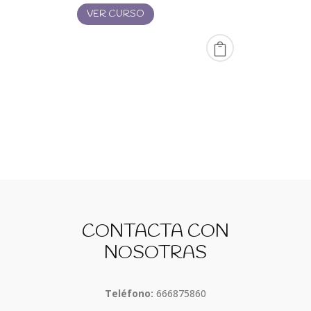
desde
VER CURSO
20,00 €
hasta
99,00 €
CONTACTA CON
NOSOTRAS
Teléfono:
666875860