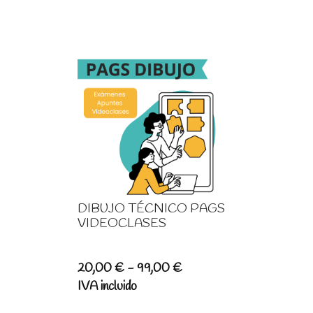
DIBUJO TÉCNICO PAGS
VIDEOCLASES
Rango
20,00
€
-
99,00
€
de
IVA incluido
precios: