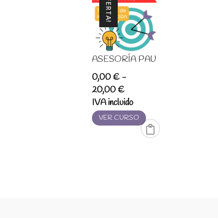
¡OFERTA!
ASESORÍA PAU
0,00
€
-
Rango
20,00
€
de
IVA incluido
precios:
VER CURSO
desde
0,00 €
hasta
20,00 €