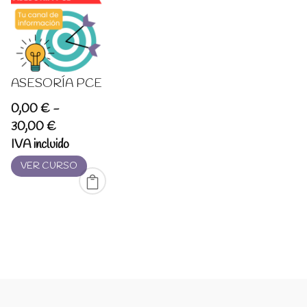
ASESORÍA PCE
0,00
€
-
Rango
30,00
€
de
IVA incluido
precios:
VER CURSO
desde
0,00 €
hasta
30,00 €