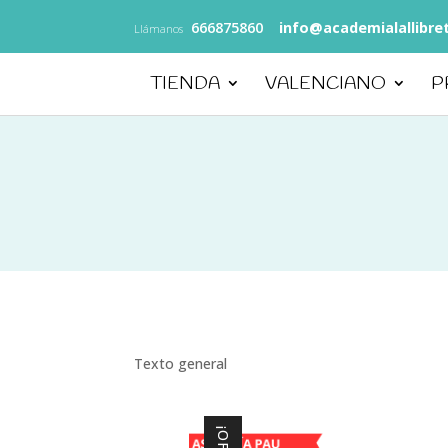
666875860
info@academialallibre
Llámanos
TIENDA
VALENCIANO
P
Texto general