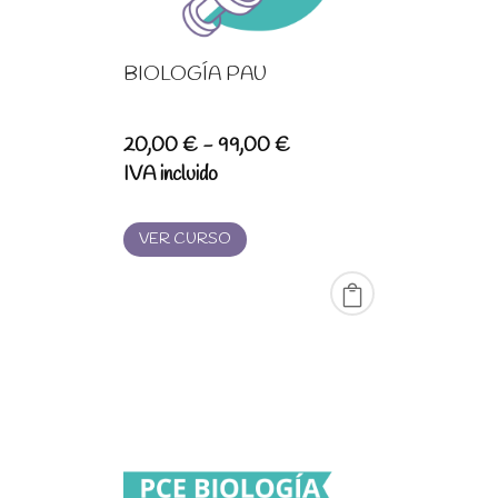
BIOLOGÍA PAU
Rango
20,00
€
-
99,00
€
de
IVA incluido
precios:
desde
VER CURSO
20,00 €
hasta
99,00 €