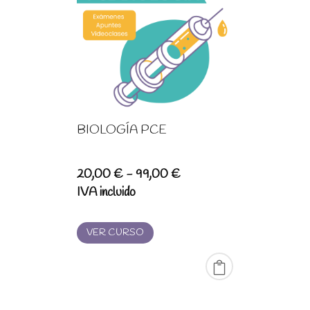
BIOLOGÍA PCE
Rango
20,00
€
-
99,00
€
de
IVA incluido
precios:
desde
VER CURSO
20,00 €
hasta
99,00 €