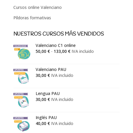
Cursos online Valenciano
Píldoras formativas
NUESTROS CURSOS MÁS VENDIDOS
Valenciano C1 online
Rango
50,00
€
-
133,00
€
IVA incluido
de
precios:
Valenciano PAU
desde
30,00
€
IVA incluido
50,00 €
hasta
133,00 €
Lengua PAU
30,00
€
IVA incluido
Inglés PAU
40,00
€
IVA incluido