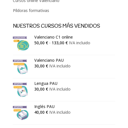
Cursos online Valenciano
Píldoras formativas
NUESTROS CURSOS MÁS VENDIDOS
Valenciano C1 online
Rango
50,00
€
-
133,00
€
IVA incluido
de
precios:
Valenciano PAU
desde
30,00
€
IVA incluido
50,00 €
hasta
133,00 €
Lengua PAU
30,00
€
IVA incluido
Inglés PAU
40,00
€
IVA incluido