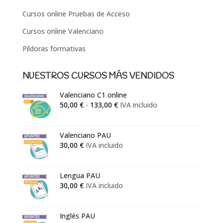
Cursos online Pruebas de Acceso
Cursos online Valenciano
Píldoras formativas
NUESTROS CURSOS MÁS VENDIDOS
Valenciano C1 online
Rango
50,00
€
-
133,00
€
IVA incluido
de
precios:
Valenciano PAU
desde
30,00
€
IVA incluido
50,00 €
hasta
133,00 €
Lengua PAU
30,00
€
IVA incluido
Inglés PAU