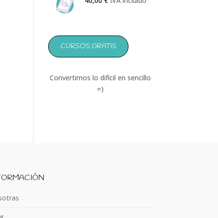
40,00
€
IVA incluido
CURSOS GRATIS
Convertimos lo difícil en sencillo
=)
FORMACIÓN
otras
g