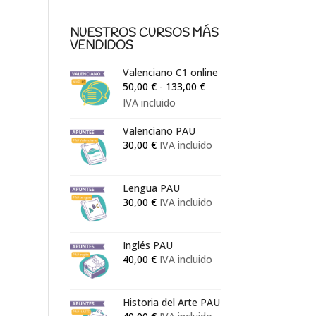
NUESTROS CURSOS MÁS
VENDIDOS
Valenciano C1 online
Rango
50,00
€
-
133,00
€
de
IVA incluido
precios:
Valenciano PAU
desde
30,00
€
IVA incluido
50,00 €
hasta
133,00 €
Lengua PAU
30,00
€
IVA incluido
Inglés PAU
40,00
€
IVA incluido
Historia del Arte PAU