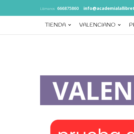
666875860
info@academialallibre
Llámanos
TIENDA
VALENCIANO
P