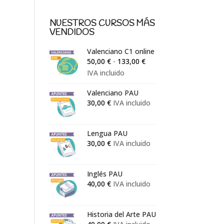
NUESTROS CURSOS MÁS
VENDIDOS
Valenciano C1 online
Rango
50,00
€
-
133,00
€
de
IVA incluido
precios:
Valenciano PAU
desde
30,00
€
IVA incluido
50,00 €
hasta
133,00 €
Lengua PAU
30,00
€
IVA incluido
Inglés PAU
40,00
€
IVA incluido
Historia del Arte PAU