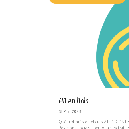
A1 en línia
SEP 7, 2023
Què trobaràs en el curs A1? 1. CONT
Relacions socials i personals. Activit