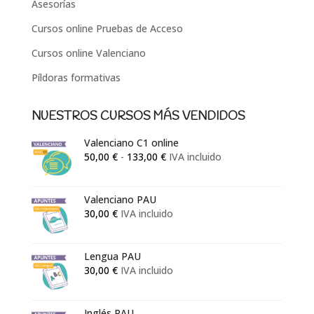
Asesorías
Cursos online Pruebas de Acceso
Cursos online Valenciano
Píldoras formativas
NUESTROS CURSOS MÁS VENDIDOS
Valenciano C1 online
Rango
50,00
€
-
133,00
€
IVA incluido
de
precios:
Valenciano PAU
desde
30,00
€
IVA incluido
50,00 €
hasta
133,00 €
Lengua PAU
30,00
€
IVA incluido
Inglés PAU